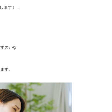
援します！！
る
ごすのかな
します。