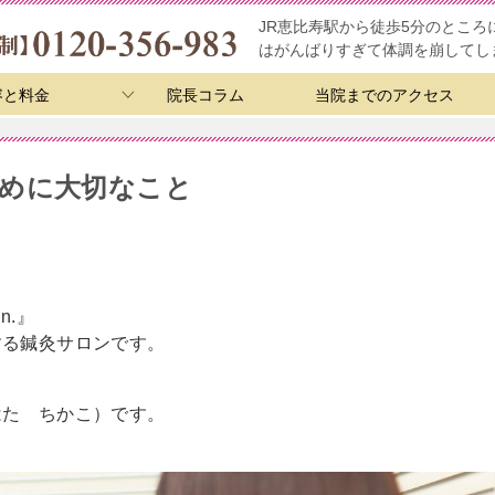
JR恵比寿駅から徒歩5分のとこ
はがんばりすぎて体調を崩してし
容と料金
院長コラム
当院までのアクセス
めに大切なこと
n.』
する鍼灸サロンです。
はた ちかこ）です。