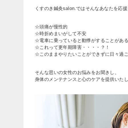
くすのき鍼灸salon.ではそんなあなたを応
☆頭痛が慢性的
☆時折めまいがして不安
☆電車に乗っていると動悸がすることがあ
☆これって更年期障害・・・・？！
☆このままやりたいことができずに日々過
そんな思いの女性のお悩みをお聞きし、
身体のメンテナンスと心のケアを提供いた