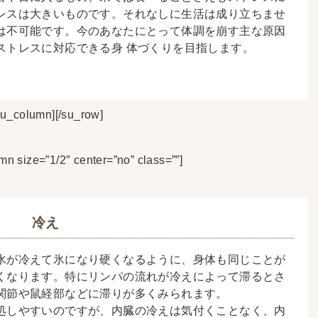
レスは大きいものです。それなしに生活は成り立ちませ
は不可能です。今のあなたにとって体調を崩す主な原因
ストレスに対応できる身 体づくりを目指します。
su_column][/su_row]
n size=”1/2″ center=”no” class=””]
冷え
水が冷えて氷になり硬くなるように、身体も同じことが
くなります。特にリンパの流れが冷えによって滞るとさ
関節や鼠経部などに滞りが多くみられます。
処しやすいのですが、内臓の冷えは気付くことなく、内