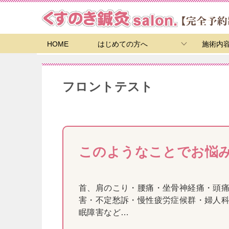
HOME
はじめての方へ
施術内
フロントテスト
このようなことでお悩
首、肩のこり・腰痛・坐骨神経痛・頭
害・不定愁訴・慢性疲労症候群・婦人
眠障害など…