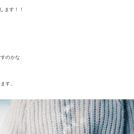
援します！！
る
ごすのかな
します。