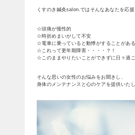
くすのき鍼灸salon.ではそんなあなたを応
☆頭痛が慢性的
☆時折めまいがして不安
☆電車に乗っていると動悸がすることがあ
☆これって更年期障害・・・・？！
☆このままやりたいことができずに日々過
そんな思いの女性のお悩みをお聞きし、
身体のメンテナンスと心のケアを提供いた